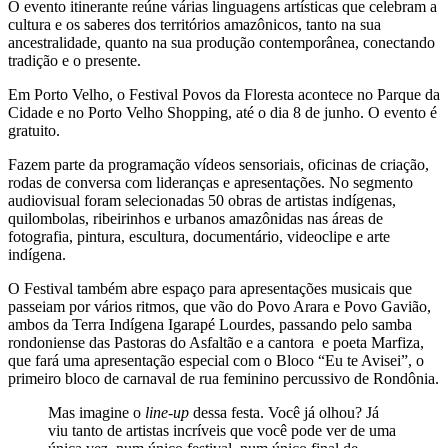
O evento itinerante reúne várias linguagens artísticas que celebram a
cultura e os saberes dos territórios amazônicos, tanto na sua
ancestralidade, quanto na sua produção contemporânea, conectando
tradição e o presente.
Em Porto Velho, o Festival Povos da Floresta acontece no Parque da
Cidade e no Porto Velho Shopping, até o dia 8 de junho. O evento é
gratuito.
Fazem parte da programação vídeos sensoriais, oficinas de criação,
rodas de conversa com lideranças e apresentações. No segmento
audiovisual foram selecionadas 50 obras de artistas indígenas,
quilombolas, ribeirinhos e urbanos amazônidas nas áreas de
fotografia, pintura, escultura, documentário, videoclipe e arte
indígena.
O Festival também abre espaço para apresentações musicais que
passeiam por vários ritmos, que vão do Povo Arara e Povo Gavião,
ambos da Terra Indígena Igarapé Lourdes, passando pelo samba
rondoniense das Pastoras do Asfaltão e a cantora e poeta Marfiza,
que fará uma apresentação especial com o Bloco “Eu te Avisei”, o
primeiro bloco de carnaval de rua feminino percussivo de Rondônia.
Mas imagine o
line-up
dessa festa. Você já olhou? Já
viu tanto de artistas incríveis que você pode ver de uma