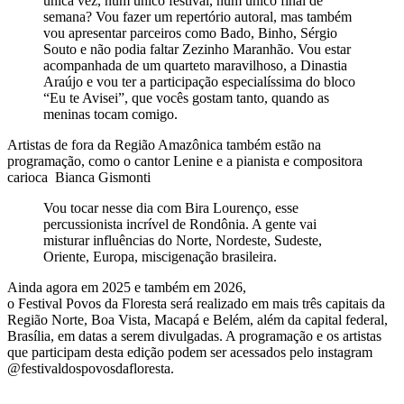
única vez, num único festival, num único final de
semana? Vou fazer um repertório autoral, mas também
vou apresentar parceiros como Bado, Binho, Sérgio
Souto e não podia faltar Zezinho Maranhão. Vou estar
acompanhada de um quarteto maravilhoso, a Dinastia
Araújo e vou ter a participação especialíssima do bloco
“Eu te Avisei”, que vocês gostam tanto, quando as
meninas tocam comigo.
Artistas de fora da Região Amazônica também estão na
programação, como o cantor Lenine e a pianista e compositora
carioca Bianca Gismonti
Vou tocar nesse dia com Bira Lourenço, esse
percussionista incrível de Rondônia. A gente vai
misturar influências do Norte, Nordeste, Sudeste,
Oriente, Europa, miscigenação brasileira.
Ainda agora em 2025 e também em 2026,
o Festival Povos da Floresta será realizado em mais três capitais da
Região Norte, Boa Vista, Macapá e Belém, além da capital federal,
Brasília, em datas a serem divulgadas. A programação e os artistas
que participam desta edição podem ser acessados pelo instagram
@festivaldospovosdafloresta.