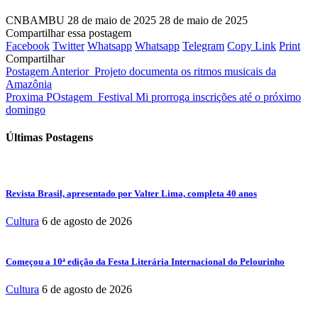
CNBAMBU
28 de maio de 2025
28 de maio de 2025
Compartilhar essa postagem
Facebook
Twitter
Whatsapp
Whatsapp
Telegram
Copy Link
Print
Compartilhar
Postagem Anterior
Projeto documenta os ritmos musicais da
Amazônia
Proxima POstagem
Festival Mi prorroga inscrições até o próximo
domingo
Últimas Postagens
Revista Brasil, apresentado por Valter Lima, completa 40 anos
Cultura
6 de agosto de 2026
Começou a 10ª edição da Festa Literária Internacional do Pelourinho
Cultura
6 de agosto de 2026