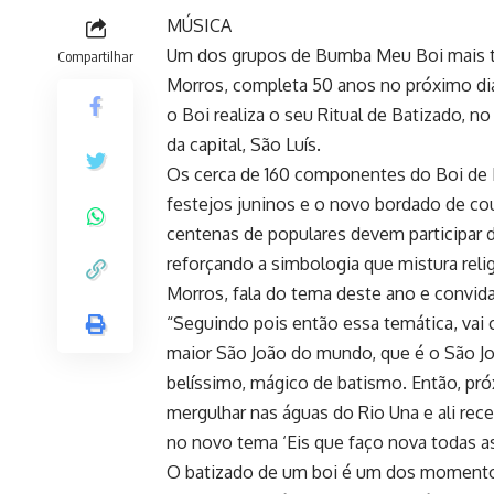
MÚSICA
Um dos grupos de Bumba Meu Boi mais tr
Compartilhar
Morros, completa 50 anos no próximo dia 
o Boi realiza o seu Ritual de Batizado, n
da capital, São Luís.
Os cerca de 160 componentes do Boi de 
festejos juninos e o novo bordado de cou
centenas de populares devem participar
reforçando a simbologia que mistura reli
Morros, fala do tema deste ano e convida
“Seguindo pois então essa temática, vai 
maior São João do mundo, que é o São Jo
belíssimo, mágico de batismo. Então, pró
mergulhar nas águas do Rio Una e ali rec
no novo tema ‘Eis que faço nova todas as
O batizado de um boi é um dos momentos