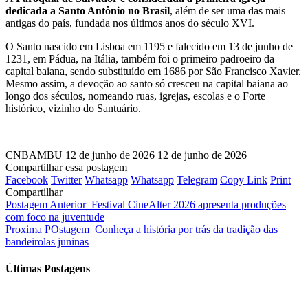
dedicada a Santo Antônio no Brasil
, além de ser uma das mais
antigas do país, fundada nos últimos anos do século XVI.
O Santo nascido em Lisboa em 1195 e falecido em 13 de junho de
1231, em Pádua, na Itália, também foi o primeiro padroeiro da
capital baiana, sendo substituído em 1686 por São Francisco Xavier.
Mesmo assim, a devoção ao santo só cresceu na capital baiana ao
longo dos séculos, nomeando ruas, igrejas, escolas e o Forte
histórico, vizinho do Santuário.
CNBAMBU
12 de junho de 2026
12 de junho de 2026
Compartilhar essa postagem
Facebook
Twitter
Whatsapp
Whatsapp
Telegram
Copy Link
Print
Compartilhar
Postagem Anterior
Festival CineAlter 2026 apresenta produções
com foco na juventude
Proxima POstagem
Conheça a história por trás da tradição das
bandeirolas juninas
Últimas Postagens