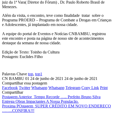
juiz da 1ª Vara( Diretor do Fórum) , Dr. Paulo Roberto Brasil de
Menezes.
Além da visita, o encontro, teve como finalidade tratar sobre o
Programa PROERD – Programa de Combate a Drogas em Crianças
e Adolescentes, já implantado em nossa cidade.
A equipe do portal de Eventos e Notícias CNBAMBU, registrou
este encontro e posta na página de nosso site de acontecimentos
destaque da semana de nossa cidade.
Edição de Texto: Toinho da Cultura
Postagem: Euclides Filho
Palavras Chave
top
,
top1
CN BAMBU 01
24 de junho de 2021
24 de junho de 2021
Compartilhar essa postagem
Facebook
Twitter
Whatsapp
Whatsapp
Telegram
Copy Link
Print
Compartilhar
Postagem Anterior
Tempo Recorde ….. Prefeito Bruno Silva
Entrega Obras Impactantes A Nossa População.
Proxima POstagem
SUPER CRÉDITO EM NOVO ENDEREÇO
……..CONFIRA!!!