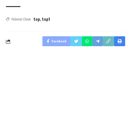
top
,
top1
Palavras Chave
Facebook