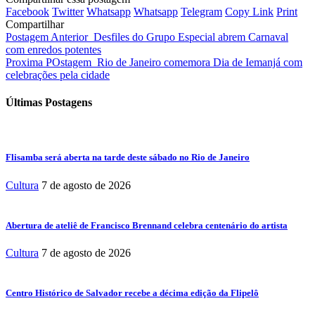
Facebook
Twitter
Whatsapp
Whatsapp
Telegram
Copy Link
Print
Compartilhar
Postagem Anterior
Desfiles do Grupo Especial abrem Carnaval
com enredos potentes
Proxima POstagem
Rio de Janeiro comemora Dia de Iemanjá com
celebrações pela cidade
Últimas Postagens
Flisamba será aberta na tarde deste sábado no Rio de Janeiro
Cultura
7 de agosto de 2026
Abertura de ateliê de Francisco Brennand celebra centenário do artista
Cultura
7 de agosto de 2026
Centro Histórico de Salvador recebe a décima edição da Flipelô