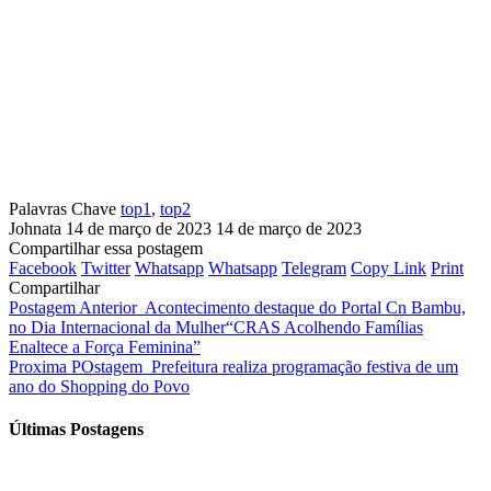
Palavras Chave
top1
,
top2
Johnata
14 de março de 2023
14 de março de 2023
Compartilhar essa postagem
Facebook
Twitter
Whatsapp
Whatsapp
Telegram
Copy Link
Print
Compartilhar
Postagem Anterior
Acontecimento destaque do Portal Cn Bambu,
no Dia Internacional da Mulher“CRAS Acolhendo Famílias
Enaltece a Força Feminina”
Proxima POstagem
Prefeitura realiza programação festiva de um
ano do Shopping do Povo
Últimas Postagens