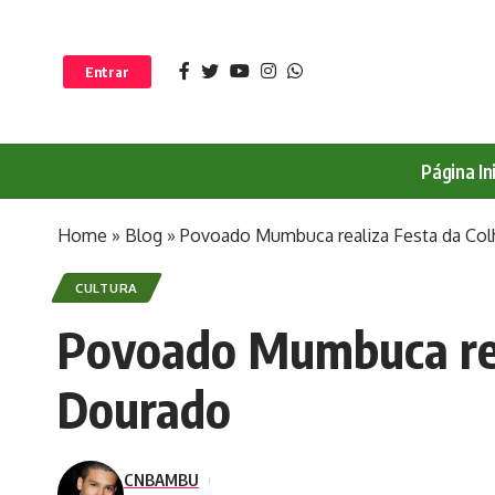
Entrar
Página Ini
Home
»
Blog
»
Povoado Mumbuca realiza Festa da Col
CULTURA
Povoado Mumbuca rea
Dourado
CNBAMBU