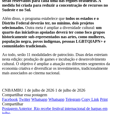
serão reservados para cada uma das regiões brasileiras. A
medida foi criada para reduzir a concentração de recursos no
Sudeste e no Sul.
Além disso, o programa estabelece que
todos os estados e o
Distrito Federal deverão ter, no mínimo, dois projetos
selecionados.
Outra meta é ampliar a diversidade cultural:
um
quarto das iniciativas apoiadas deverá ter como foco grupos
historicamente sub-representados nas artes, como mulheres,
população negra, povos indígenas, pessoas LGBTQIAPN+ e
comunidades tradicionais.
Ao todo, serão 11 modalidades de patrocínio. Duas delas estreiam
nesta edição: produção de games e incubação e desenvolvimento
cultural. O objetivo é ampliar a atuação em diferentes segmentos da
economia criativa e diversificar os investimentos, tradicionalmente
mais associados ao cinema nacional.
CNBAMBU
1 de julho de 2026
1 de julho de 2026
Compartilhar essa postagem
Facebook
Twitter
Whatsapp
Whatsapp
Telegram
Copy Link
Print
Compartilhar
Postagem Anterior
Rio recebe festival internacional de harpas em
julho