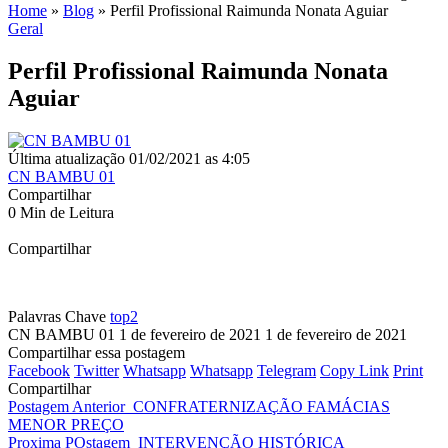
Home
»
Blog
»
Perfil Profissional Raimunda Nonata Aguiar
Geral
Perfil Profissional Raimunda Nonata
Aguiar
Última atualização 01/02/2021 as 4:05
CN BAMBU 01
Compartilhar
0 Min de Leitura
Compartilhar
Palavras Chave
top2
CN BAMBU 01
1 de fevereiro de 2021
1 de fevereiro de 2021
Compartilhar essa postagem
Facebook
Twitter
Whatsapp
Whatsapp
Telegram
Copy Link
Print
Compartilhar
Postagem Anterior
CONFRATERNIZAÇÃO FAMÁCIAS
MENOR PREÇO
Proxima POstagem
INTERVENÇÃO HISTÓRICA