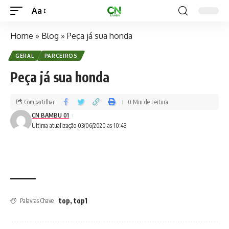
Aa
Home
»
Blog
»
Peça já sua honda
GERAL
PARCEIROS
Peça já sua honda
Compartilhar
0 Min de Leitura
CN BAMBU 01
Última atualização 03/06/2020 as 10:43
top
,
top1
Palavras Chave