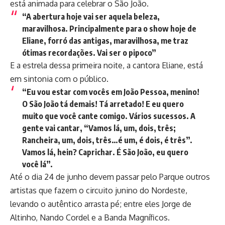
está animada para celebrar o São João.
“A abertura hoje vai ser aquela beleza,
maravilhosa. Principalmente para o show hoje de
Eliane, forró das antigas, maravilhosa, me traz
ótimas recordações. Vai ser o pipoco”
E a estrela dessa primeira noite, a cantora Eliane, está
em sintonia com o público.
“Eu vou estar com vocês em João Pessoa, menino!
O São João tá demais! Tá arretado! E eu quero
muito que você cante comigo. Vários sucessos. A
gente vai cantar, “Vamos lá, um, dois, três;
Rancheira, um, dois, três…é um, é dois, é três”.
Vamos lá, hein? Caprichar. É São João, eu quero
você lá”.
Até o dia 24 de junho devem passar pelo Parque outros
artistas que fazem o circuito junino do Nordeste,
levando o autêntico arrasta pé; entre eles Jorge de
Altinho, Nando Cordel e a Banda Magníficos.