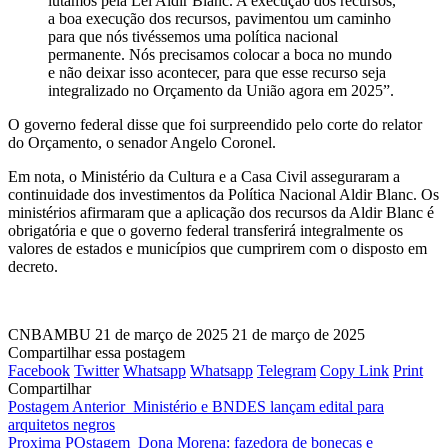
lutamos pela Lei Aldir Blanc. A execução dos recursos,
a boa execução dos recursos, pavimentou um caminho
para que nós tivéssemos uma política nacional
permanente. Nós precisamos colocar a boca no mundo
e não deixar isso acontecer, para que esse recurso seja
integralizado no Orçamento da União agora em 2025”.
O governo federal disse que foi surpreendido pelo corte do relator
do Orçamento, o senador Angelo Coronel.
Em nota, o Ministério da Cultura e a Casa Civil asseguraram a
continuidade dos investimentos da Política Nacional Aldir Blanc. Os
ministérios afirmaram que a aplicação dos recursos da Aldir Blanc é
obrigatória e que o governo federal transferirá integralmente os
valores de estados e municípios que cumprirem com o disposto em
decreto.
CNBAMBU
21 de março de 2025
21 de março de 2025
Compartilhar essa postagem
Facebook
Twitter
Whatsapp
Whatsapp
Telegram
Copy Link
Print
Compartilhar
Postagem Anterior
Ministério e BNDES lançam edital para
arquitetos negros
Proxima POstagem
Dona Morena: fazedora de bonecas e