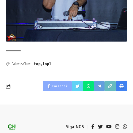
top
,
top1
Palavras Chave
Facebook
Siga-NOS