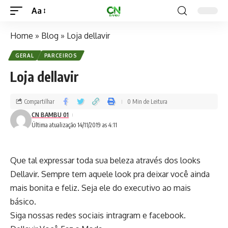
Aa
Home
»
Blog
»
Loja dellavir
GERAL
PARCEIROS
Loja dellavir
Compartilhar
0 Min de Leitura
CN BAMBU 01
Última atualização 14/11/2019 as 4:11
Que tal expressar toda sua beleza através dos looks
Dellavir. Sempre tem aquele look pra deixar você ainda
mais bonita e feliz. Seja ele do executivo ao mais
básico.
Siga nossas redes sociais intragram e facebook.