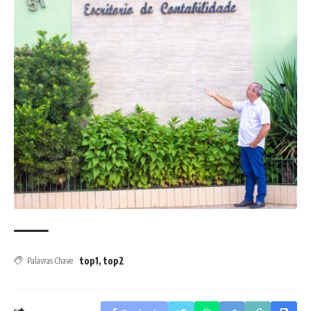
top1
,
top2
Palavras Chave