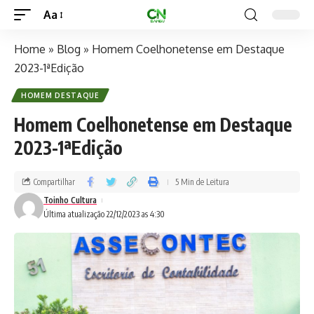
Aa
Home
»
Blog
»
Homem Coelhonetense em Destaque
2023-1ªEdição
HOMEM DESTAQUE
Homem Coelhonetense em Destaque
2023-1ªEdição
Compartilhar
5 Min de Leitura
Toinho Cultura
Última atualização 22/12/2023 as 4:30