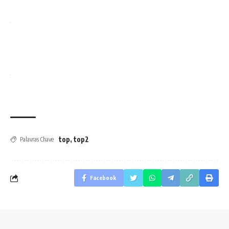
top
,
top2
Palavras Chave
Facebook