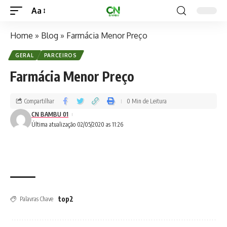
Aa
Home
»
Blog
»
Farmácia Menor Preço
GERAL
PARCEIROS
Farmácia Menor Preço
Compartilhar
0 Min de Leitura
CN BAMBU 01
Última atualização 02/05/2020 as 11:26
top2
Palavras Chave