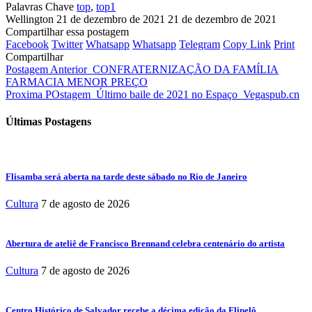
Palavras Chave
top
,
top1
Wellington
21 de dezembro de 2021
21 de dezembro de 2021
Compartilhar essa postagem
Facebook
Twitter
Whatsapp
Whatsapp
Telegram
Copy Link
Print
Compartilhar
Postagem Anterior
CONFRATERNIZAÇÃO DA FAMÍLIA
FARMACIA MENOR PREÇO
Proxima POstagem
Último baile de 2021 no Espaço Vegaspub.cn
Últimas Postagens
Flisamba será aberta na tarde deste sábado no Rio de Janeiro
Cultura
7 de agosto de 2026
Abertura de ateliê de Francisco Brennand celebra centenário do artista
Cultura
7 de agosto de 2026
Centro Histórico de Salvador recebe a décima edição da Flipelô