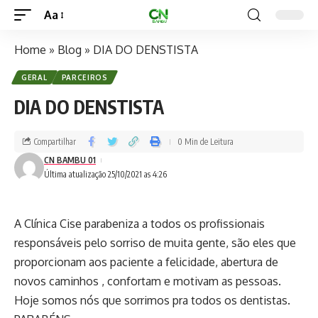
Aa
Home
»
Blog
»
DIA DO DENSTISTA
GERAL
PARCEIROS
DIA DO DENSTISTA
Compartilhar
0 Min de Leitura
CN BAMBU 01
Última atualização 25/10/2021 as 4:26
A Clínica Cise parabeniza a todos os profissionais
responsáveis pelo sorriso de muita gente, são eles que
proporcionam aos paciente a felicidade, abertura de
novos caminhos , confortam e motivam as pessoas.
Hoje somos nós que sorrimos pra todos os dentistas.