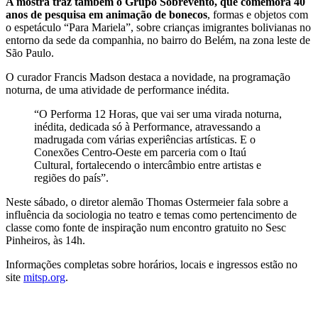
A mostra traz também o Grupo Sobrevento, que comemora 40
anos de pesquisa em animação de bonecos
, formas e objetos com
o espetáculo “Para Mariela”, sobre crianças imigrantes bolivianas no
entorno da sede da companhia, no bairro do Belém, na zona leste de
São Paulo.
O curador Francis Madson destaca a novidade, na programação
noturna, de uma atividade de performance inédita.
“O Performa 12 Horas, que vai ser uma virada noturna,
inédita, dedicada só à Performance, atravessando a
madrugada com várias experiências artísticas. E o
Conexões Centro-Oeste em parceria com o Itaú
Cultural, fortalecendo o intercâmbio entre artistas e
regiões do país”.
Neste sábado, o diretor alemão Thomas Ostermeier fala sobre a
influência da sociologia no teatro e temas como pertencimento de
classe como fonte de inspiração num encontro gratuito no Sesc
Pinheiros, às 14h.
Informações completas sobre horários, locais e ingressos estão no
site
mitsp.org
.