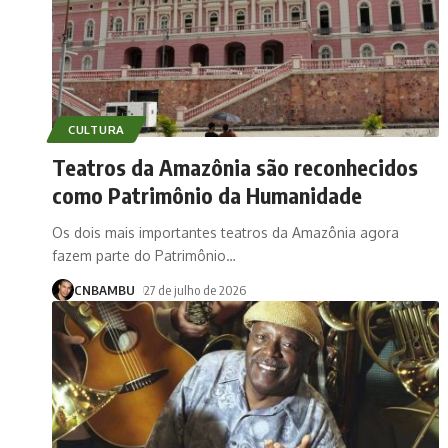
CULTURA
Teatros da Amazônia são reconhecidos
como Patrimônio da Humanidade
Os dois mais importantes teatros da Amazônia agora
fazem parte do Patrimônio
…
CNBAMBU
27 de julho de 2026