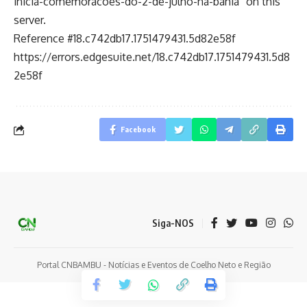
inicia-comemoracoes-do-2-de-julho-na-bahia” on this
server.
Reference #18.c742db17.1751479431.5d82e58f
https://errors.edgesuite.net/18.c742db17.1751479431.5d8
2e58f
Facebook
Siga-NOS
Portal CNBAMBU - Notícias e Eventos de Coelho Neto e Região